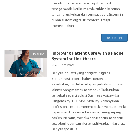
membantu pasien memanggil perawat atau
tenaga medis ketika membutuhkan bantuan
tanpa harus keluar dari tempat tidur. Sistem ini
bukan sistem digital IP modern, tetapi
menggunakan […]
Read more
Improving Patient Care with a Phone
IP PABX
System for Healthcare
March 12, 2022
Banyak industri yang bergantung pada
komunikasi seperti halnya perawatan
kesehatan, dan tidak ada penyedia komunikasi
lainnya yang mampu memenuhi kebutuhan
tersebut seperti solusi Business Voice+ dari
Sangoma by ITCOMM. Mobility Kebanyakan
profesional medis menghabiskan waktu mereka
bepergian dari kamar ke kamar, mengunjungi
pasien. Namun, mereka harus terus-menerus
tetap berhubungan jika terjadi keadaan darurat.
Banyak spesialis […]