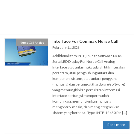
perusahaan, dan memberikan pengguna
interaksi yang sangat baik serta pengalaman
komunikasi internet instan […]
Read more
Interface For Commax Nurse Call
Nurse Call Analog
February 11, 2026
Additional Item INTF, PC dan Software NCRS
Serta LED Display For Nurse Call Analog
Interface atau antarmuka adalah titik interaksi,
perantara, atau penghubung antara dua
komponen, sistem, atau antara pengguna
(manusia) dan perangkat (hardware/software)
yang memungkinkan pertukaran informasi.
Interface berfungsi mempermudah
komunikasi,memungkinkan manusia
mengontrol mesin, dan mengintegrasikan
sistem yang berbeda. Type :INTF-12 : 30 Pin […]
Read more