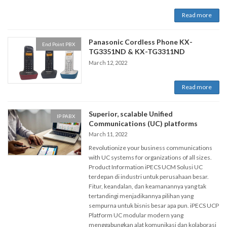
Read more
Panasonic Cordless Phone KX-
End Point PBX
TG3351ND & KX-TG3311ND
March 12, 2022
Read more
Superior, scalable Unified
IP PABX
Communications (UC) platforms
March 11, 2022
Revolutionize your business communications
with UC systems for organizations of all sizes.
Product Information iPECS UCM Solusi UC
terdepan di industri untuk perusahaan besar.
Fitur, keandalan, dan keamanannya yang tak
tertandingi menjadikannya pilihan yang
sempurna untuk bisnis besar apa pun. iPECS UCP
Platform UC modular modern yang
menggabungkan alat komunikasi dan kolaborasi