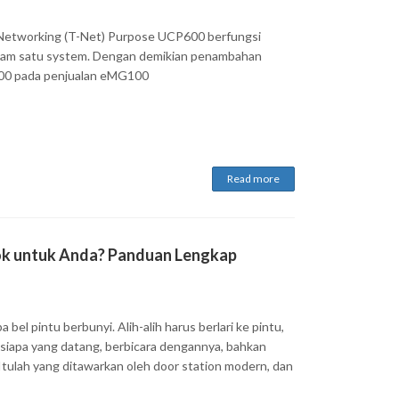
 Networking (T-Net) Purpose UCP600 berfungsi
am satu system. Dengan demikian penambahan
0 pada penjualan eMG100
Read more
ok untuk Anda? Panduan Lengkap
bel pintu berbunyi. Alih-alih harus berlari ke pintu,
t siapa yang datang, berbicara dengannya, bahkan
tulah yang ditawarkan oleh door station modern, dan