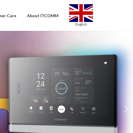
er Care
About ITCOMM
English
English
Bahasa Indonesia
Italiano