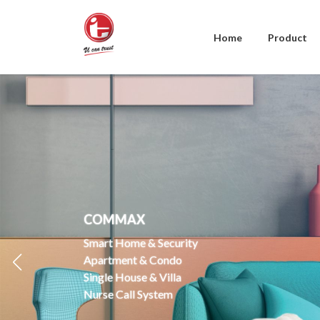
Skip
Skip
to
to
the
the
Home
Product
content
Navigation
COMMAX
Smart Home & Security
Apartment & Condo
Single House & Villa
Nurse Call System