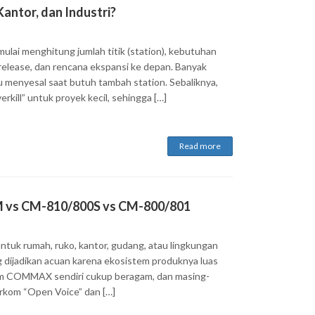
ntor, dan Industri?
mulai menghitung jumlah titik (station), kebutuhan
k release, dan rencana ekspansi ke depan. Banyak
u menyesal saat butuh tambah station. Sebaliknya,
rkill” untuk proyek kecil, sehingga […]
Read more
vs CM-810/800S vs CM-800/801
ntuk rumah, ruko, kantor, gudang, atau lingkungan
dijadikan acuan karena ekosistem produknya luas
rcom COMMAX sendiri cukup beragam, dan masing-
erkom “Open Voice” dan […]