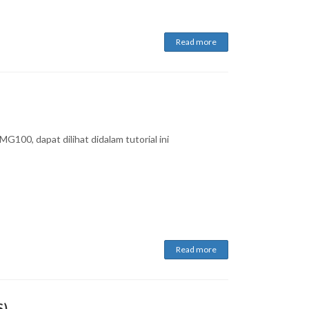
Read more
G100, dapat dilihat didalam tutorial ini
Read more
S)