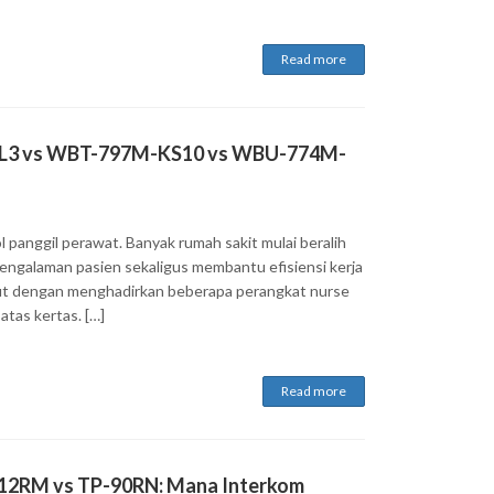
Read more
-HL3 vs WBT-797M-KS10 vs WBU-774M-
l panggil perawat. Banyak rumah sakit mulai beralih
engalaman pasien sekaligus membantu efisiensi kerja
t dengan menghadirkan beberapa perangkat nurse
atas kertas. […]
Read more
-12RM vs TP-90RN: Mana Interkom