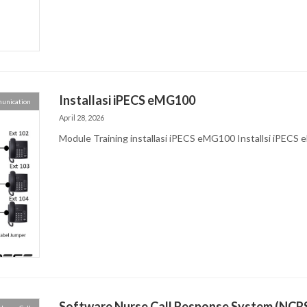
Installasi iPECS eMG100
unication
April 28, 2026
Module Training installasi iPECS eMG100 Installsi iPECS eM
Software Nurse Call Response System (NCR