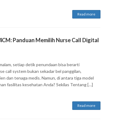
Read more
M: Panduan Memilih Nurse Call Digital
alam, setiap detik penundaan bisa berarti
se call system bukan sekadar bel panggilan,
en dan tenaga medis. Namun, di antara tiga model
 fasilitas kesehatan Anda? Sekilas Tentang […]
Read more