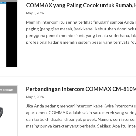
COMMAX yang Paling Cocok untuk Rumah, Ka
May 8, 2026
Memilih interkom itu sering terlihat “mudah” sampai Anda 
paging (panggilan masal), jarak kabel, kebutuhan door loc
pengguna pemula membeli unit yang terlalu sederhana, lal
profesional kadang memilih sistem besar yang ternyata “ove
Perbandingan Intercom COMMAX CM-810M 
Intercomm
May 6, 2026
Jika Anda sedang mencari intercom kabel (wire intercom) u
apartemen, COMMAX adalah salah satu merek yang sering 
dan terbukti dipakai di banyak proyek. Namun, seri inte
masing punya karakter yang berbeda. Sekilas: Apa Itu Int