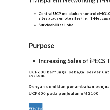
Transparent Networking (T-N
Central UCP melakukan kontrol eMG100
sites atau remote sites (i.e. : T-Net cap
Survivabilitas Lokal
Purpose
Increasing Sales of iPECS
UCP600 berfungsi sebagai server u
system.
Dengan demikian penambahan penju
UCP600 pada
penjualan eMG100
Preview