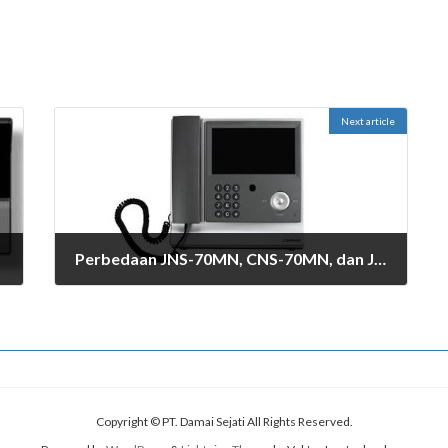
Next article
Perbedaan JNS-70MN, CNS-70MN, dan JNS-4CM: Panduan Memilih Nurse Call Digital System COMMAX yang Tepat
July 6, 2026
Copyright © PT. Damai Sejati All Rights Reserved.