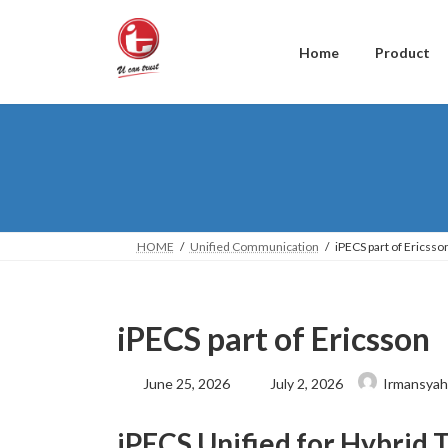
Skip
Skip
to
to
the
the
Home
Product
content
Navigation
HOME
Unified Communication
iPECS part of Ericsso
iPECS part of Ericsson
Last
June 25, 2026
July 2, 2026
Irmansyah
updated
:
iPECS Unified for Hybrid 