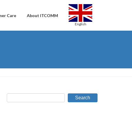
er Care
About ITCOMM
English
English
Bahasa Indonesia
Search
Italiano