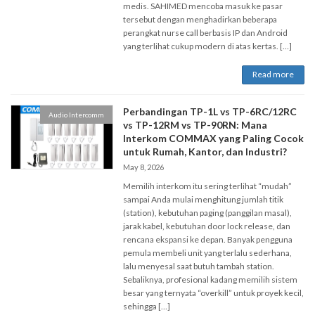
medis. SAHIMED mencoba masuk ke pasar
tersebut dengan menghadirkan beberapa
perangkat nurse call berbasis IP dan Android
yang terlihat cukup modern di atas kertas. […]
Read more
Perbandingan TP-1L vs TP-6RC/12RC
Audio Intercomm
vs TP-12RM vs TP-90RN: Mana
Interkom COMMAX yang Paling Cocok
untuk Rumah, Kantor, dan Industri?
May 8, 2026
Memilih interkom itu sering terlihat “mudah”
sampai Anda mulai menghitung jumlah titik
(station), kebutuhan paging (panggilan masal),
jarak kabel, kebutuhan door lock release, dan
rencana ekspansi ke depan. Banyak pengguna
pemula membeli unit yang terlalu sederhana,
lalu menyesal saat butuh tambah station.
Sebaliknya, profesional kadang memilih sistem
besar yang ternyata “overkill” untuk proyek kecil,
sehingga […]