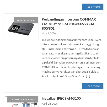
Read more
Perbandingan Intercom COMMAX
Audio Intercomm
CM-810M vs CM-810/800S vs CM-
800/801
May 6, 2026
Jika Anda sedang mencari intercom kabel (wire
intercom) untuk rumah, ruko, kantor, gudang,
atau lingkungan apartemen, COMMAX adalah
salah satu merek yang sering dijadikan acuan
karena ekosistem produknya luas dan terbukti
dipakai di banyak proyek. Namun, seri intercom
COMMAX sendiri cukup beragam, dan masing-
masing punya karakter yang berbeda. Sekilas:
Apa Itu Interkom “Open Voice” dan […]
Read more
Installasi iPECS eMG100
Unified Communication
April 28, 2026