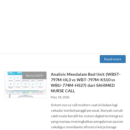
Bayangkan ini: Anda sedang memasak di dapur,
dan tiba-tiba bel pintu berbunyi. Alih-alih harus
berlari ke pintu, Anda cukup melirik layar kecil di
tangan — dan bisa melihat siapa yang datang,
berbicara dengannya, bahkan membukakan
pintu, semuanya tanpa meninggalkan dapur.
Itulah yang ditawarkan oleh door station
modern, dan DNAKE adalah salah satu merek
terdepan di […]
Read more
Analisis Mendalam Bed Unit (WBST-
Nurse Call IP
797M-HL3 vs WBT-797M-KS10 vs
WBU-774M-HS27) dari SAHIMED
NURSE CALL
May 18, 2026
Sistem nurse call modern saat ini bukan lagi
sekadar tombol panggil perawat. Banyak rumah
sakit mulai beralih ke sistem digital terintegrasi
yang mampu meningkatkan pengalaman pasien
sekaligus membantu efisiensi kerja tenaga