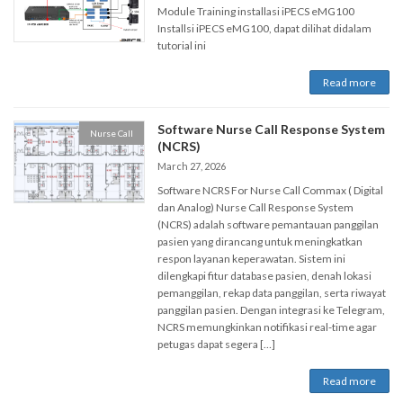
Module Training installasi iPECS eMG100
Installsi iPECS eMG100, dapat dilihat didalam
tutorial ini
Read more
Software Nurse Call Response System
Nurse Call
(NCRS)
March 27, 2026
Software NCRS For Nurse Call Commax ( Digital
dan Analog) Nurse Call Response System
(NCRS) adalah software pemantauan panggilan
pasien yang dirancang untuk meningkatkan
respon layanan keperawatan. Sistem ini
dilengkapi fitur database pasien, denah lokasi
pemanggilan, rekap data panggilan, serta riwayat
panggilan pasien. Dengan integrasi ke Telegram,
NCRS memungkinkan notifikasi real-time agar
petugas dapat segera […]
Read more